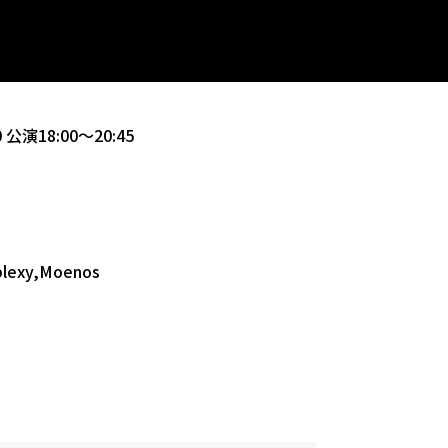
0
公演18:00～20:45
plexy,Moenos