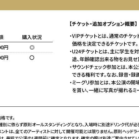
【チケット・追加オプション概要】
・VIPチケットとは、通常のチケ
金額
購入状況
価格を決定できるチケットです。
00円
◎
・U24チケットとは、主に学生を
00円
〇
途、年齢確認出来る物をお見せ
・サウンドチェック参加とは、本
できる権利です。なお、録音・録
・ミーグリ参加とは、本公演の開場
を貰い、一緒に写真が撮れるミー
格です。
種別に依らず原則オールスタンディングとなり、入場時に別途ドリンク代が必
ベントは、全てのアーティストに対して開催可能とは限りません。原則ヘッドラ
は、最短で公演の1週間前に確定となります。確定の際は別途ご案内させてい